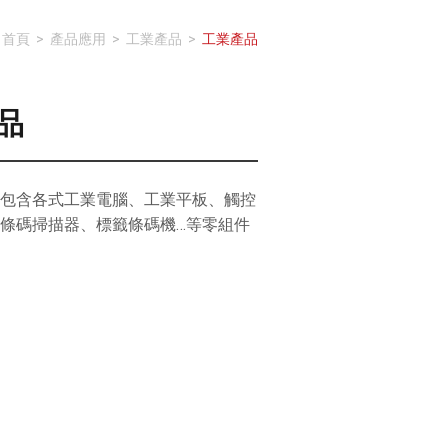
首頁
>
產品應用
>
工業產品
>
工業產品
品
包含各式工業電腦、工業平板、觸控
、條碼掃描器、標籤條碼機…等零組件
我要詢價