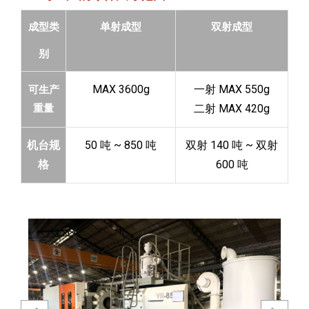
成型类
单射成型
双射成型
别
MAX 3600g
一射 MAX 550g
可生产
重量
二射 MAX 420g
机台规
50 吨 ~ 850 吨
双射 140 吨 ~ 双射
格
600 吨